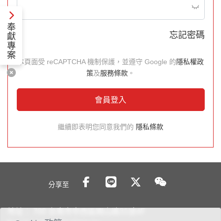
奉
忘記密碼
獻
專
案
本頁面受 reCAPTCHA 機制保護，並遵守 Google 的
隱私權政
策
及
服務條款
。
會員登入
繼續即表明您同意我們的
隱私條款
分享至
地址：
700 台南市中西區開山路31號4F